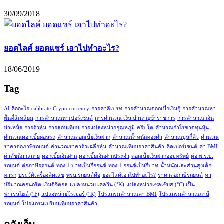
30/09/2018
ยอดไลค์ ยอดแชร์ เอาไปทำอะไร?
18/06/2019
Tag
AI คืออะไร
calibrate
Cryptocurrency
การคาลิเบรท
การคำนวณดอกเบี้ยเงินกู้
การคำนวณหา
พื้นที่สี่เหลียม
การคำนวณหาเปอร์เซนต์
การคำนวณ เงิน บำนาญข้าราชการ
การคำนวณ เงิน
บำเหน็จ
การถัวหุ้น
การสอบเทียบ
การแปลงหน่วยอุณหภูมิ
คริบโต
คำนวณกำไรขาดทุนหุ้น
คำนวณดอกเบี้ยผ่อนรถ
คำนวณดอกเบี้ยเงินฝาก
คำนวณน้ำหนักทองคำ
คำนวณปูนกี่คิว
คำนวณ
ราคาต่อภาษีรถยนต์
คำนวณราคาถัวเฉลี่ยหุ้น
คำนวณเทียบราคาสินค้า
คิดเปอร์เซนต์
ค่า BMI
ค่าดัชนีมวลกาย
ดอกเบี้ยเงินฝาก
ดอกเบี้ยเงินฝากประจำ
ดอกเบี้ยเงินฝากออมทรัพย์
ต่อ พ.ร.บ.
รถยนต์
ต่อภาษีรถยนต์
ทอง 1 บาทเป็นกี่ออนซ์
ทอง 1 ออนซ์เป็นกี่บาท
น้ำหนักและส่วนสูงเด็ก
ทารก
ประวัติเครื่องคิดเลข
พรบ.รถยนต์คือ
ยอดไลค์เอาไปทำอะไร?
ราคาต่อภาษีรถยนต์
หา
ปริมาณคอนกรีต
เงินดิจิตอล
แปลงหน่วย เคลวิน (°K)
แปลงหน่วยเซลเซียส (°C) เป็น
ฟาเรนไฮต์ (°F)
แปลงหน่วยโรเมอร์ (°R)
โปรแกรมคำนวณค่า BMI
โปรแกรมคำนวณภาษี
รถยนต์
โปรแกรมเปรียบเทียบราคาสินค้า