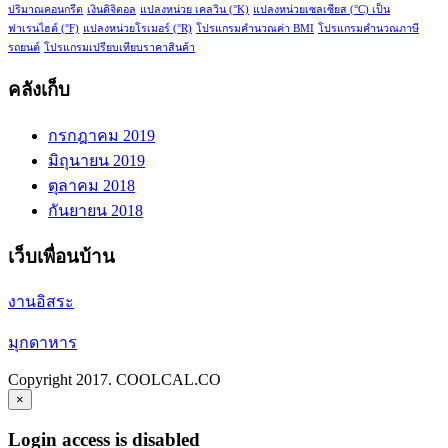
ปริมาณคอนกรีต
เงินดิจิตอล
แปลงหน่วย เคลวิน (°K)
แปลงหน่วยเซลเซียส (°C) เป็น
ฟาเรนไฮต์ (°F)
แปลงหน่วยโรเมอร์ (°R)
โปรแกรมคำนวณค่า BMI
โปรแกรมคำนวณภาษี
รถยนต์
โปรแกรมเปรียบเทียบราคาสินค้า
คลังเก็บ
กรกฎาคม 2019
มิถุนายน 2019
ตุลาคม 2018
กันยายน 2018
เว็บเพื่อนบ้าน
งานอิสระ
มุกดาหาร
Copyright 2017. COOLCAL.CO
×
Login access is disabled