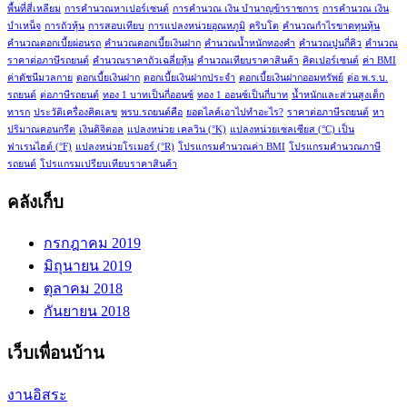
พื้นที่สี่เหลียม
การคำนวณหาเปอร์เซนต์
การคำนวณ เงิน บำนาญข้าราชการ
การคำนวณ เงิน
บำเหน็จ
การถัวหุ้น
การสอบเทียบ
การแปลงหน่วยอุณหภูมิ
คริบโต
คำนวณกำไรขาดทุนหุ้น
คำนวณดอกเบี้ยผ่อนรถ
คำนวณดอกเบี้ยเงินฝาก
คำนวณน้ำหนักทองคำ
คำนวณปูนกี่คิว
คำนวณ
ราคาต่อภาษีรถยนต์
คำนวณราคาถัวเฉลี่ยหุ้น
คำนวณเทียบราคาสินค้า
คิดเปอร์เซนต์
ค่า BMI
ค่าดัชนีมวลกาย
ดอกเบี้ยเงินฝาก
ดอกเบี้ยเงินฝากประจำ
ดอกเบี้ยเงินฝากออมทรัพย์
ต่อ พ.ร.บ.
รถยนต์
ต่อภาษีรถยนต์
ทอง 1 บาทเป็นกี่ออนซ์
ทอง 1 ออนซ์เป็นกี่บาท
น้ำหนักและส่วนสูงเด็ก
ทารก
ประวัติเครื่องคิดเลข
พรบ.รถยนต์คือ
ยอดไลค์เอาไปทำอะไร?
ราคาต่อภาษีรถยนต์
หา
ปริมาณคอนกรีต
เงินดิจิตอล
แปลงหน่วย เคลวิน (°K)
แปลงหน่วยเซลเซียส (°C) เป็น
ฟาเรนไฮต์ (°F)
แปลงหน่วยโรเมอร์ (°R)
โปรแกรมคำนวณค่า BMI
โปรแกรมคำนวณภาษี
รถยนต์
โปรแกรมเปรียบเทียบราคาสินค้า
คลังเก็บ
กรกฎาคม 2019
มิถุนายน 2019
ตุลาคม 2018
กันยายน 2018
เว็บเพื่อนบ้าน
งานอิสระ