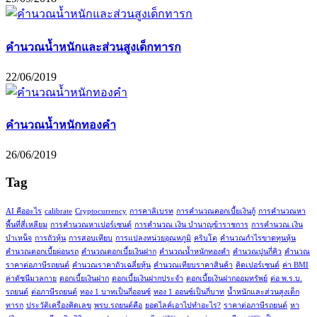
คำนวณน้ำหนักและส่วนสูงเด็กทารก
22/06/2019
คำนวณน้ำหนักทองคำ
26/06/2019
Tag
AI คืออะไร
calibrate
Cryptocurrency
การคาลิเบรท
การคำนวณดอกเบี้ยเงินกู้
การคำนวณหา
พื้นที่สี่เหลียม
การคำนวณหาเปอร์เซนต์
การคำนวณ เงิน บำนาญข้าราชการ
การคำนวณ เงิน
บำเหน็จ
การถัวหุ้น
การสอบเทียบ
การแปลงหน่วยอุณหภูมิ
คริบโต
คำนวณกำไรขาดทุนหุ้น
คำนวณดอกเบี้ยผ่อนรถ
คำนวณดอกเบี้ยเงินฝาก
คำนวณน้ำหนักทองคำ
คำนวณปูนกี่คิว
คำนวณ
ราคาต่อภาษีรถยนต์
คำนวณราคาถัวเฉลี่ยหุ้น
คำนวณเทียบราคาสินค้า
คิดเปอร์เซนต์
ค่า BMI
ค่าดัชนีมวลกาย
ดอกเบี้ยเงินฝาก
ดอกเบี้ยเงินฝากประจำ
ดอกเบี้ยเงินฝากออมทรัพย์
ต่อ พ.ร.บ.
รถยนต์
ต่อภาษีรถยนต์
ทอง 1 บาทเป็นกี่ออนซ์
ทอง 1 ออนซ์เป็นกี่บาท
น้ำหนักและส่วนสูงเด็ก
ทารก
ประวัติเครื่องคิดเลข
พรบ.รถยนต์คือ
ยอดไลค์เอาไปทำอะไร?
ราคาต่อภาษีรถยนต์
หา