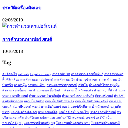
ประวัติเครื่องคิดเลข
02/06/2019
การคำนวณหาเปอร์เซนต์
10/10/2018
Tag
AI คืออะไร
calibrate
Cryptocurrency
การคาลิเบรท
การคำนวณดอกเบี้ยเงินกู้
การคำนวณหา
พื้นที่สี่เหลียม
การคำนวณหาเปอร์เซนต์
การคำนวณ เงิน บำนาญข้าราชการ
การคำนวณ เงิน
บำเหน็จ
การถัวหุ้น
การสอบเทียบ
การแปลงหน่วยอุณหภูมิ
คริบโต
คำนวณกำไรขาดทุนหุ้น
คำนวณดอกเบี้ยผ่อนรถ
คำนวณดอกเบี้ยเงินฝาก
คำนวณน้ำหนักทองคำ
คำนวณปูนกี่คิว
คำนวณ
ราคาต่อภาษีรถยนต์
คำนวณราคาถัวเฉลี่ยหุ้น
คำนวณเทียบราคาสินค้า
คิดเปอร์เซนต์
ค่า BMI
ค่าดัชนีมวลกาย
ดอกเบี้ยเงินฝาก
ดอกเบี้ยเงินฝากประจำ
ดอกเบี้ยเงินฝากออมทรัพย์
ต่อ พ.ร.บ.
รถยนต์
ต่อภาษีรถยนต์
ทอง 1 บาทเป็นกี่ออนซ์
ทอง 1 ออนซ์เป็นกี่บาท
น้ำหนักและส่วนสูงเด็ก
ทารก
ประวัติเครื่องคิดเลข
พรบ.รถยนต์คือ
ยอดไลค์เอาไปทำอะไร?
ราคาต่อภาษีรถยนต์
หา
ปริมาณคอนกรีต
เงินดิจิตอล
แปลงหน่วย เคลวิน (°K)
แปลงหน่วยเซลเซียส (°C) เป็น
ฟาเรนไฮต์ (°F)
แปลงหน่วยโรเมอร์ (°R)
โปรแกรมคำนวณค่า BMI
โปรแกรมคำนวณภาษี