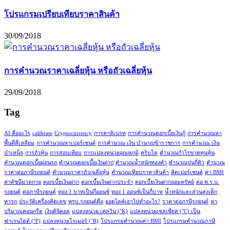
โปรแกรมเปรียบเทียบราคาสินค้า
30/09/2018
การคำนวณราคาเฉลี่ยหุ้น หรือถัวเฉลี่ยหุ้น
29/09/2018
Tag
AI คืออะไร
calibrate
Cryptocurrency
การคาลิเบรท
การคำนวณดอกเบี้ยเงินกู้
การคำนวณหา
พื้นที่สี่เหลียม
การคำนวณหาเปอร์เซนต์
การคำนวณ เงิน บำนาญข้าราชการ
การคำนวณ เงิน
บำเหน็จ
การถัวหุ้น
การสอบเทียบ
การแปลงหน่วยอุณหภูมิ
คริบโต
คำนวณกำไรขาดทุนหุ้น
คำนวณดอกเบี้ยผ่อนรถ
คำนวณดอกเบี้ยเงินฝาก
คำนวณน้ำหนักทองคำ
คำนวณปูนกี่คิว
คำนวณ
ราคาต่อภาษีรถยนต์
คำนวณราคาถัวเฉลี่ยหุ้น
คำนวณเทียบราคาสินค้า
คิดเปอร์เซนต์
ค่า BMI
ค่าดัชนีมวลกาย
ดอกเบี้ยเงินฝาก
ดอกเบี้ยเงินฝากประจำ
ดอกเบี้ยเงินฝากออมทรัพย์
ต่อ พ.ร.บ.
รถยนต์
ต่อภาษีรถยนต์
ทอง 1 บาทเป็นกี่ออนซ์
ทอง 1 ออนซ์เป็นกี่บาท
น้ำหนักและส่วนสูงเด็ก
ทารก
ประวัติเครื่องคิดเลข
พรบ.รถยนต์คือ
ยอดไลค์เอาไปทำอะไร?
ราคาต่อภาษีรถยนต์
หา
ปริมาณคอนกรีต
เงินดิจิตอล
แปลงหน่วย เคลวิน (°K)
แปลงหน่วยเซลเซียส (°C) เป็น
ฟาเรนไฮต์ (°F)
แปลงหน่วยโรเมอร์ (°R)
โปรแกรมคำนวณค่า BMI
โปรแกรมคำนวณภาษี