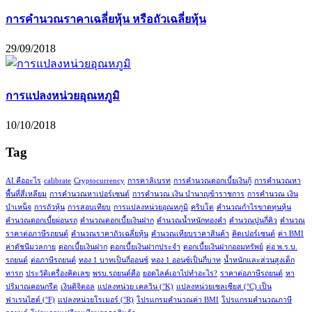
การคำนวณราคาเฉลี่ยหุ้น หรือถัวเฉลี่ยหุ้น
29/09/2018
การแปลงหน่วยอุณหภูมิ
10/10/2018
Tag
AI คืออะไร
calibrate
Cryptocurrency
การคาลิเบรท
การคำนวณดอกเบี้ยเงินกู้
การคำนวณหา
พื้นที่สี่เหลียม
การคำนวณหาเปอร์เซนต์
การคำนวณ เงิน บำนาญข้าราชการ
การคำนวณ เงิน
บำเหน็จ
การถัวหุ้น
การสอบเทียบ
การแปลงหน่วยอุณหภูมิ
คริบโต
คำนวณกำไรขาดทุนหุ้น
คำนวณดอกเบี้ยผ่อนรถ
คำนวณดอกเบี้ยเงินฝาก
คำนวณน้ำหนักทองคำ
คำนวณปูนกี่คิว
คำนวณ
ราคาต่อภาษีรถยนต์
คำนวณราคาถัวเฉลี่ยหุ้น
คำนวณเทียบราคาสินค้า
คิดเปอร์เซนต์
ค่า BMI
ค่าดัชนีมวลกาย
ดอกเบี้ยเงินฝาก
ดอกเบี้ยเงินฝากประจำ
ดอกเบี้ยเงินฝากออมทรัพย์
ต่อ พ.ร.บ.
รถยนต์
ต่อภาษีรถยนต์
ทอง 1 บาทเป็นกี่ออนซ์
ทอง 1 ออนซ์เป็นกี่บาท
น้ำหนักและส่วนสูงเด็ก
ทารก
ประวัติเครื่องคิดเลข
พรบ.รถยนต์คือ
ยอดไลค์เอาไปทำอะไร?
ราคาต่อภาษีรถยนต์
หา
ปริมาณคอนกรีต
เงินดิจิตอล
แปลงหน่วย เคลวิน (°K)
แปลงหน่วยเซลเซียส (°C) เป็น
ฟาเรนไฮต์ (°F)
แปลงหน่วยโรเมอร์ (°R)
โปรแกรมคำนวณค่า BMI
โปรแกรมคำนวณภาษี