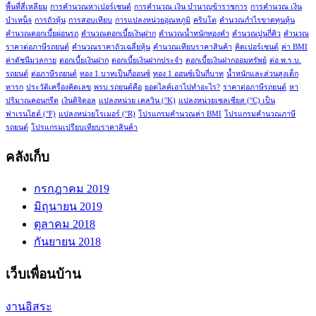
พื้นที่สี่เหลียม
การคำนวณหาเปอร์เซนต์
การคำนวณ เงิน บำนาญข้าราชการ
การคำนวณ เงิน
บำเหน็จ
การถัวหุ้น
การสอบเทียบ
การแปลงหน่วยอุณหภูมิ
คริบโต
คำนวณกำไรขาดทุนหุ้น
คำนวณดอกเบี้ยผ่อนรถ
คำนวณดอกเบี้ยเงินฝาก
คำนวณน้ำหนักทองคำ
คำนวณปูนกี่คิว
คำนวณ
ราคาต่อภาษีรถยนต์
คำนวณราคาถัวเฉลี่ยหุ้น
คำนวณเทียบราคาสินค้า
คิดเปอร์เซนต์
ค่า BMI
ค่าดัชนีมวลกาย
ดอกเบี้ยเงินฝาก
ดอกเบี้ยเงินฝากประจำ
ดอกเบี้ยเงินฝากออมทรัพย์
ต่อ พ.ร.บ.
รถยนต์
ต่อภาษีรถยนต์
ทอง 1 บาทเป็นกี่ออนซ์
ทอง 1 ออนซ์เป็นกี่บาท
น้ำหนักและส่วนสูงเด็ก
ทารก
ประวัติเครื่องคิดเลข
พรบ.รถยนต์คือ
ยอดไลค์เอาไปทำอะไร?
ราคาต่อภาษีรถยนต์
หา
ปริมาณคอนกรีต
เงินดิจิตอล
แปลงหน่วย เคลวิน (°K)
แปลงหน่วยเซลเซียส (°C) เป็น
ฟาเรนไฮต์ (°F)
แปลงหน่วยโรเมอร์ (°R)
โปรแกรมคำนวณค่า BMI
โปรแกรมคำนวณภาษี
รถยนต์
โปรแกรมเปรียบเทียบราคาสินค้า
คลังเก็บ
กรกฎาคม 2019
มิถุนายน 2019
ตุลาคม 2018
กันยายน 2018
เว็บเพื่อนบ้าน
งานอิสระ