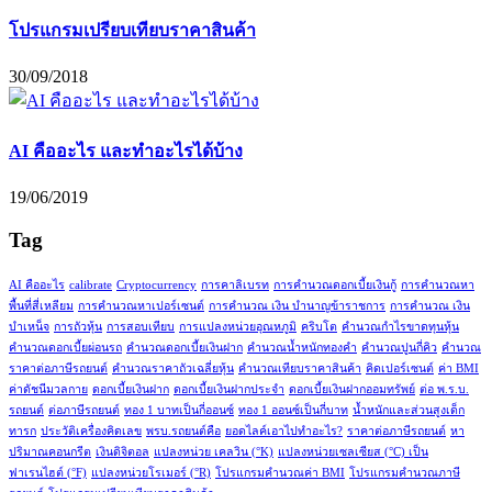
โปรแกรมเปรียบเทียบราคาสินค้า
30/09/2018
AI คืออะไร และทำอะไรได้บ้าง
19/06/2019
Tag
AI คืออะไร
calibrate
Cryptocurrency
การคาลิเบรท
การคำนวณดอกเบี้ยเงินกู้
การคำนวณหา
พื้นที่สี่เหลียม
การคำนวณหาเปอร์เซนต์
การคำนวณ เงิน บำนาญข้าราชการ
การคำนวณ เงิน
บำเหน็จ
การถัวหุ้น
การสอบเทียบ
การแปลงหน่วยอุณหภูมิ
คริบโต
คำนวณกำไรขาดทุนหุ้น
คำนวณดอกเบี้ยผ่อนรถ
คำนวณดอกเบี้ยเงินฝาก
คำนวณน้ำหนักทองคำ
คำนวณปูนกี่คิว
คำนวณ
ราคาต่อภาษีรถยนต์
คำนวณราคาถัวเฉลี่ยหุ้น
คำนวณเทียบราคาสินค้า
คิดเปอร์เซนต์
ค่า BMI
ค่าดัชนีมวลกาย
ดอกเบี้ยเงินฝาก
ดอกเบี้ยเงินฝากประจำ
ดอกเบี้ยเงินฝากออมทรัพย์
ต่อ พ.ร.บ.
รถยนต์
ต่อภาษีรถยนต์
ทอง 1 บาทเป็นกี่ออนซ์
ทอง 1 ออนซ์เป็นกี่บาท
น้ำหนักและส่วนสูงเด็ก
ทารก
ประวัติเครื่องคิดเลข
พรบ.รถยนต์คือ
ยอดไลค์เอาไปทำอะไร?
ราคาต่อภาษีรถยนต์
หา
ปริมาณคอนกรีต
เงินดิจิตอล
แปลงหน่วย เคลวิน (°K)
แปลงหน่วยเซลเซียส (°C) เป็น
ฟาเรนไฮต์ (°F)
แปลงหน่วยโรเมอร์ (°R)
โปรแกรมคำนวณค่า BMI
โปรแกรมคำนวณภาษี